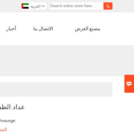


العربية
مصنع العرض
الاتصال بنا
أخبار

عداد الطف
Prosurge
المن