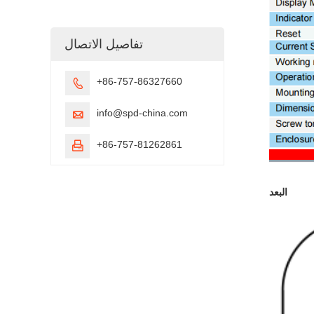
تفاصيل الاتصال
+86-757-86327660

info@spd-china.com

+86-757-81262861

البعد