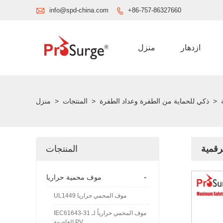

info@spd-china.com
+86-757-86327660

ازدهار
منزل
>
ذكي للحماية من الطفرة وعداد الطفرة
>
المنتجات
>
منزل
رقمية
المنتجات
-
موف محمية حراريا
UL1449 موف المحمي حراريا
IEC61643-31 موف المحمي حرارياً لـ
العاصمة PV