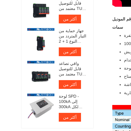
قابل للتوصيل
معتمد من TUV
Iimp 12.5kA
أكثر من
سمات
جهاز حماية من
فرة
التيار المتردد من
النوع 1 + 2
معتمد من TUV
ويش
أكثر من
دام
واقي تصاعد
وحة
قابل للتوصيل
معتمد من TUV
متاح
Iimp 25kA
أكثر من
ارية
لوحة SPD -
100kA إلى
300kA لكل
مرحلة
أكثر من