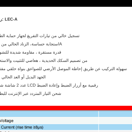
رقم الموديل: LEC-A
تسجيل خالي من تيارات التفريغ لجهاز حماية الط
، الزناد الحالي من 100A
استجابة حساسة
قدرة مستقرة ، مقاومة شديدة للتش
من تصميم السكك الحديدية ، ه
عاصي للتثبيت والاستخ
سهولة التركيب عن طريق إحاطة الموصل الأرضي للصواعق بنواة حلقي مفت
الجهد البديل أو العد الحالي 
عدد 2 شاشة شاشة LCD رقمية مع أزرار الضبط وإعادة الضبط
شحن التيار المتردد عبر الإنترنت للبط