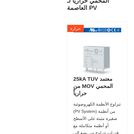
المحمي حرارياً لـ
العاصمة PV
حرارة
25kA TUV معتمد
من MOV المحمي
حرارياً
تتراوح الأنظمة الكهروضوئية
(PV System) من أنظمة
صغيرة مثبتة على الأسطح
أو أنظمة متكاملة مع
قدرات تتراوح من بضع إلى