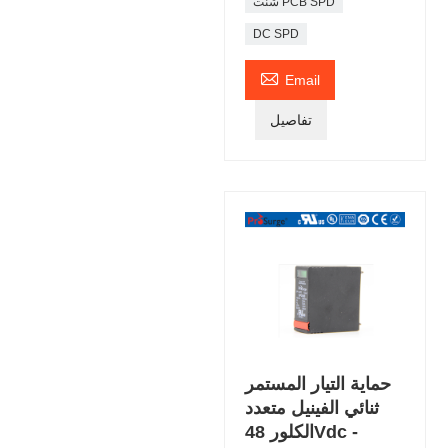
شنت PCB SPD
DC SPD

Email
تفاصيل
حماية التيار المستمر
ثنائي الفينيل متعدد
الكلور 48Vdc -