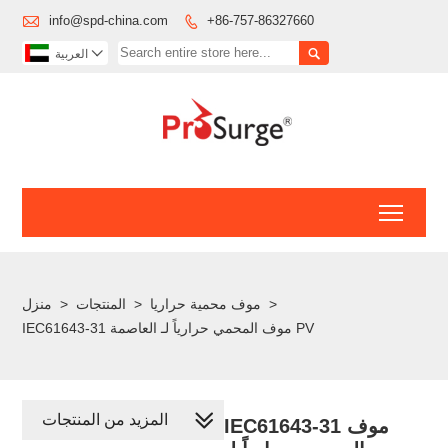

info@spd-china.com
+86-757-86327660



العربية
Toggl
>
موف محمية حراريا
>
المنتجات
>
منزل
IEC61643-31 موف المحمي حرارياً لـ العاصمة PV
المزيد من المنتجات
IEC61643-31 موف