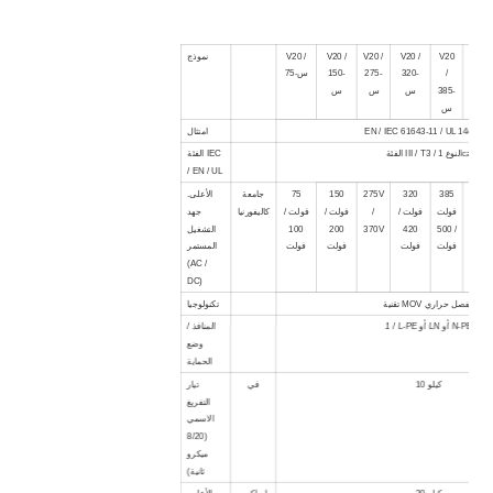
V20 
V20
V20 /
V20 /
V20 /
V20 /
نموذج
420-
/
320-
275-
150-
75-س
س
385-
س
س
س
س
EN / IEC 61643-11 / UL 1449 4th
امتثال
الفئة III / T3 / النوع 1ca
الفئة IEC
/ EN / UL
420
385
320
275V
150
75
جامعة
الأعلى.
ولت /
فولت
فولت /
/
فولت /
فولت /
كاليفورنيا
جهد
560
/ 500
420
370V
200
100
التشغيل
ولت
فولت
فولت
فولت
فولت
المستمر
(AC /
DC)
تقنية MOV مفصل حراري
تكنولوجيا
1 / L-PE أو LN أو N-PE
المنافذ /
وضع
الحماية
10 كيلو
في
تيار
التفريغ
الاسمي
(8/20
ميكرو
ثانية)