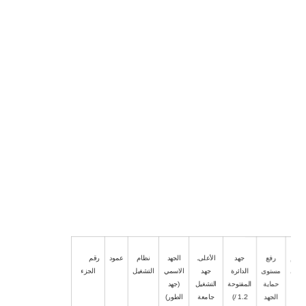
/ In
الأعلى.
2
(أو # 16AWG)
الأعلى. 1.5 ملم
حجم سلك
التوصيل
رسم
رفع
جهد
الأعلى.
الجهد
نظام
عمود
رقم
بياني
مستوى
الدائرة
جهد
الاسمي
التشغيل
الجزء
حماية
المفتوحة
التشغيل
(جهد
الجهد
(1.2 /
جامعة
الطور)