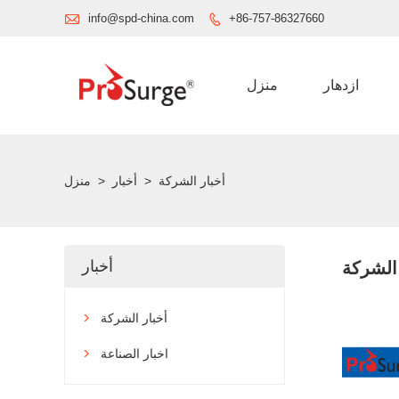

info@spd-china.com
+86-757-86327660

ازدهار
منزل
أخبار الشركة
>
أخبار
>
منزل
أخبار
 الشركة
أخبار الشركة

اخبار الصناعة
