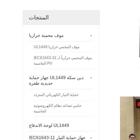
المنتجات
-
موف محمية حراريا
UL1449 موف المحمي حراريا
IEC61643-31 موف المحمي حرارياً لـ
العاصمة PV
-
جهاز حماية UL1449 دين سكة
حديدية طفرة
حماية التيار الكهربائي المتردد
حامي تصاعد نظام الكهروضوئية
العاصمة
لوحة الاندفاع UL1449
-
IEC61643-11 جهاز حماية التيار