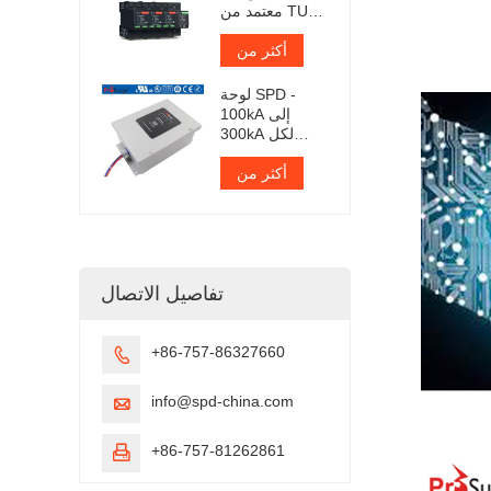
معتمد من TUV
Iimp 25kA
أكثر من
لوحة SPD -
100kA إلى
300kA لكل
مرحلة
أكثر من
تفاصيل الاتصال
+86-757-86327660

info@spd-china.com

+86-757-81262861
