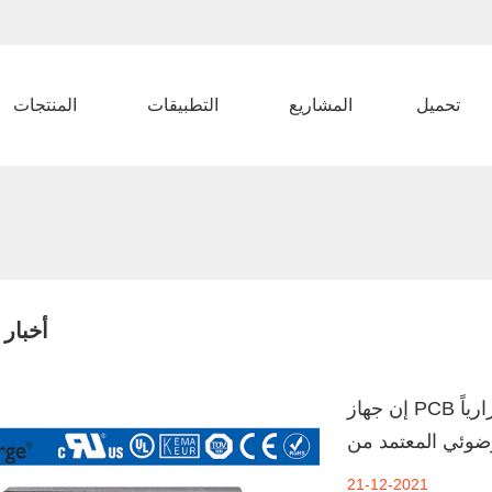
تحميل
المشاريع
التطبيقات
المنتجات
أخبار
إن جهاز PCB الملحوم حرارياً MOV من Prosurge هو جهاز حماية من
21-12-2021