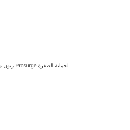
زبون مهم من كوريا يزور Prosurge لحماية الطفرة