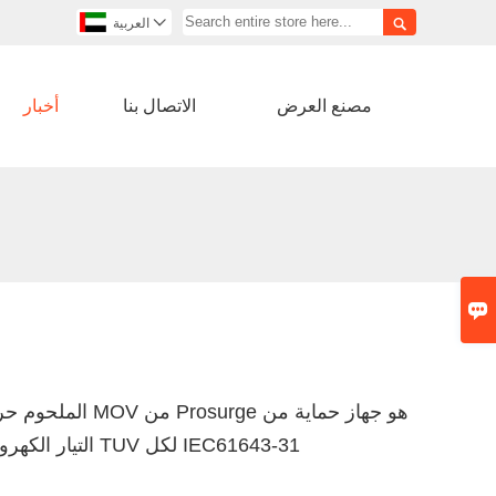


العربية
مصنع العرض
الاتصال بنا
أخبار

التيار الكهروضوئي المعتمد من TUV لكل IEC61643-31