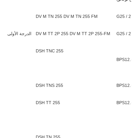
DV M TN 255 DV M TN 255 FM
G25 / 275 
G25 / 275 
DV M TT 2P 255 DV M TT 2P 255-FM
الدرجة الأولى
DSH TNC 255
DSH TNS 255
BPS12.5V /
DSH TT 255
BPS12.5V 
DSH TN 255