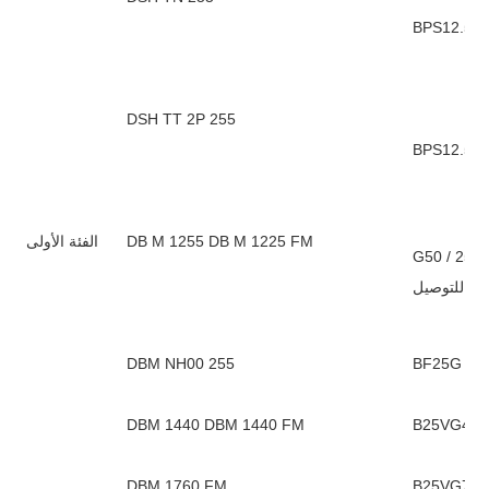
BPS12.5V /
DSH TT 2P 255
DB M 1255 DB M 1225 FM
الفئة الأولى
صيل مع اتصال إنذار عن بعد ، غير
بل للتوصيل
DBM NH00 255
DBM 1440 DBM 1440 FM
DBM 1760 FM