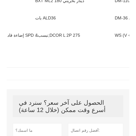
DM-110 / 
BXT ML2 180 دينار بحريني
DM-36 / B
بات ALD36
WS (V + T)
&نبسب;DCOR L 2P 275
إضاءة قاد SPD
الحصول على آخر سعر؟ سنرد في
أسرع وقت ممكن (خلال 12 ساعة)