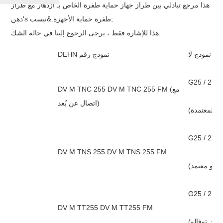
هذا مرجع تبادلي بين طراز جهاز حماية طفرة الخاص بـ ازدهار مع طراز
دهن's طفرة حماية الأجهزة.&نبسب;
هذا للإشارة فقط ، يرجى الرجوع إلينا في حالة الشك.
هار نموذج لا
DEHN نموذج رقم
DV M TNC 255 DV M TNC 255 FM (مع
اتصال عن بُعد)
DV M TNS 255 DV M TNS 255 FM
G25 / 275 
DV M TT255 DV M TT255 FM