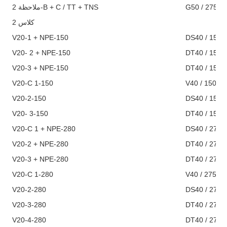
ملاحظة 2-B + C / TT + TNS
G50 / 275 /
كلاس 2
V20-1 + NPE-150
DS40 / 150- 
V20- 2 + NPE-150
DT40 / 150- 
V20-3 + NPE-150
DT40 / 150- 
V20-C 1-150
V40 / 150 / 
V20-2-150
DS40 / 150-2
V20- 3-150
DT40 / 150-3
V20-C 1 + NPE-280
DS40 / 275- 
V20-2 + ​​NPE-280
DT40 / 275- 
V20-3 + NPE-280
DT40 / 275- 
V20-C 1-280
V40 / 275 / 
V20-2-280
DS40 / 275-2
V20-3-280
DT40 / 275-3
V20-4-280
DT40 / 275-4