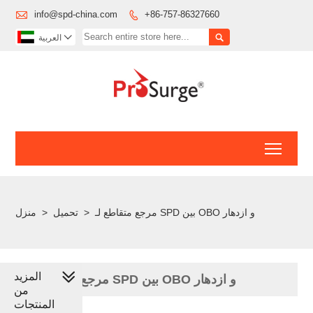

info@spd-china.com
+86-757-86327660


العربية

Toggl
منزل
>
تحميل
>
مرجع متقاطع لـ SPD بين OBO و ازدهار
المزيد
مرجع متقاطع لـ SPD بين OBO و ازدهار
من
المنتجات