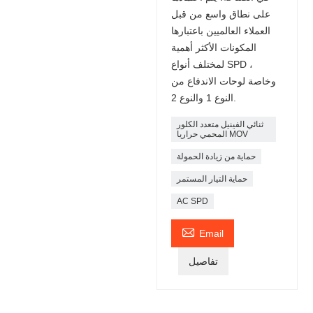
على نطاق واسع من قبل
العملاء العالميين باعتبارها
المكونات الأكثر أهمية
لمختلف أنواع SPD ،
وخاصة لوحات الاندفاع من
النوع 1 والنوع 2.
ثنائي الفينيل متعدد الكلور
المحمي حراريا MOV
حماية من زيادة الحمولة
حماية التيار المستمر
AC SPD

Email
تفاصيل