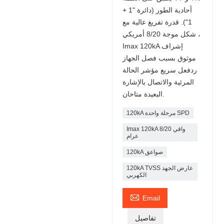
أحادية الطور (دائرة "1 +
1"). قدرة تفريغ عالية مع
شكل موجة 8/20 أمريكي ،
Imax 120kA إشراف
موثوق بسبب فصل الجهاز
ردفعل سريع مؤشر الحالة
المرئية والاتصال بالإشارة
البعيدة متاحان.
120kA مرحلة واحدة SPD
Imax 120kA 8/20 واقي
عرام
120kA صواعق
120kA TVSS عارض الجهد
الكهربي

Email
تفاصيل